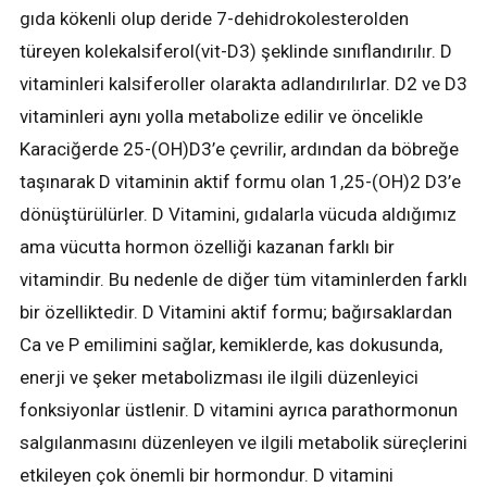
gıda kökenli olup deride 7-dehidrokolesterolden
türeyen kolekalsiferol(vit-D3) şeklinde sınıflandırılır. D
vitaminleri kalsiferoller olarakta adlandırılırlar. D2 ve D3
vitaminleri aynı yolla metabolize edilir ve öncelikle
Karaciğerde 25-(OH)D3’e çevrilir, ardından da böbreğe
taşınarak D vitaminin aktif formu olan 1,25-(OH)2 D3’e
dönüştürülürler. D Vitamini, gıdalarla vücuda aldığımız
ama vücutta hormon özelliği kazanan farklı bir
vitamindir. Bu nedenle de diğer tüm vitaminlerden farklı
bir özelliktedir. D Vitamini aktif formu; bağırsaklardan
Ca ve P emilimini sağlar, kemiklerde, kas dokusunda,
enerji ve şeker metabolizması ile ilgili düzenleyici
fonksiyonlar üstlenir. D vitamini ayrıca parathormonun
salgılanmasını düzenleyen ve ilgili metabolik süreçlerini
etkileyen çok önemli bir hormondur. D vitamini