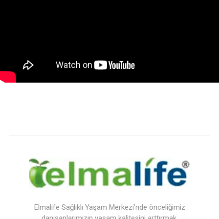
Elmalife Sağlıklı Yaşam Merkezi’nde önceliğimiz
danışanlarımızın yaşam kalitesini arttırmak.